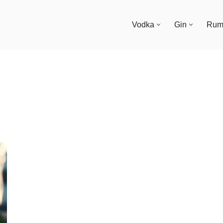
Vodka
Gin
Ru