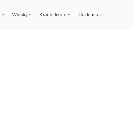
m
Whisky
Kräuterliköre
Cocktails