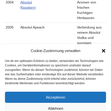
2004
Absolut
Aromen von
Raspberri
frischen
fruchtigen
Himbeeren
2005
Absolut Apeach
Verbindung aus
reinem Absolut
Vodka und
sonnigen
Pfirsicharomen.
Cookie-Zustimmung verwalten
2006
Absolut Ruby
Mit frischen und
Um dir ein optimales Erlebnis zu bieten, verwenden wir Technologien wie
Red
erquickenden
Cookies, um Geräteinformationen zu speichern und/oder darauf
Aromen von
zuzugreifen. Wenn du diesen Technologien zustimmst, können wir Daten
saftigen
wie das Surfverhalten oder eindeutige IDs auf dieser Website verarbeiten.
Grapefruits
Wenn du deine Zustimmung nicht erteilst oder zurückziehst, können
bestimmte Merkmale und Funktionen beeinträchtigt werden.
1 bis 10 von 19 Einträgen
Zurück
Weiter
Akzeptieren
Ablehnen