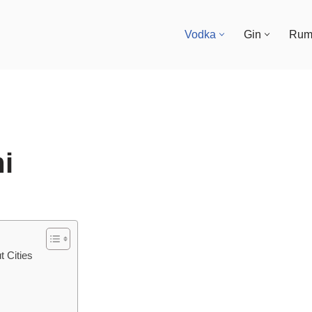
Vodka
Gin
Ru
i
t Cities