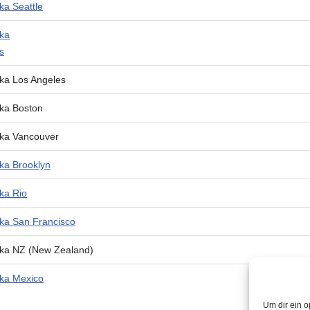
ka Seattle
dka
s
ka Los Angeles
ka Boston
dka Vancouver
ka Brooklyn
ka Rio
ka San Francisco
dka NZ (New Zealand)
dka Mexico
Um dir ein o