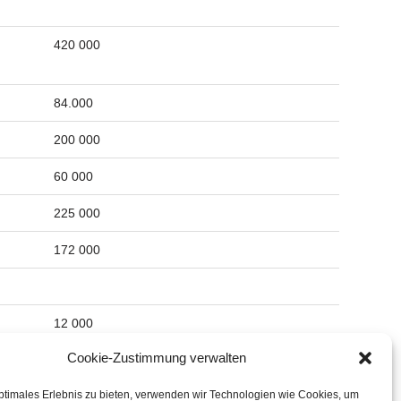
420 000
84.000
200 000
60 000
225 000
172 000
12 000
Cookie-Zustimmung verwalten
180 000 (Mexico)
55 000 (USA)
ptimales Erlebnis zu bieten, verwenden wir Technologien wie Cookies, um