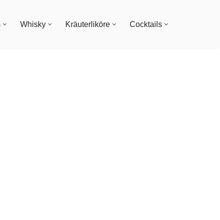
m
Whisky
Kräuterliköre
Cocktails