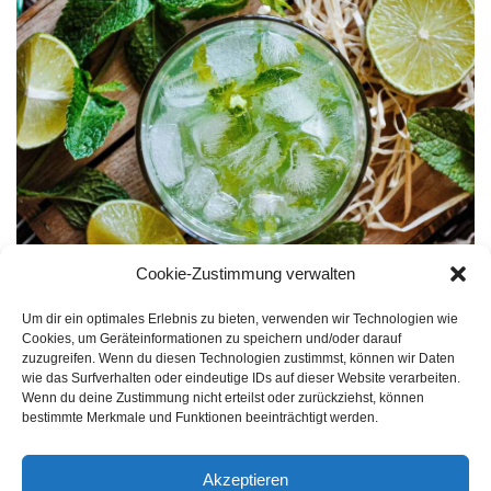
Cookie-Zustimmung verwalten
Um dir ein optimales Erlebnis zu bieten, verwenden wir Technologien wie
Mojito
Cookies, um Geräteinformationen zu speichern und/oder darauf
zuzugreifen. Wenn du diesen Technologien zustimmst, können wir Daten
wie das Surfverhalten oder eindeutige IDs auf dieser Website verarbeiten.
Der Mojito ist einer der bekanntesten und beliebtesten Cocktails
Wenn du deine Zustimmung nicht erteilst oder zurückziehst, können
bestimmte Merkmale und Funktionen beeinträchtigt werden.
weltweit.…
Mehr lesen »
Akzeptieren